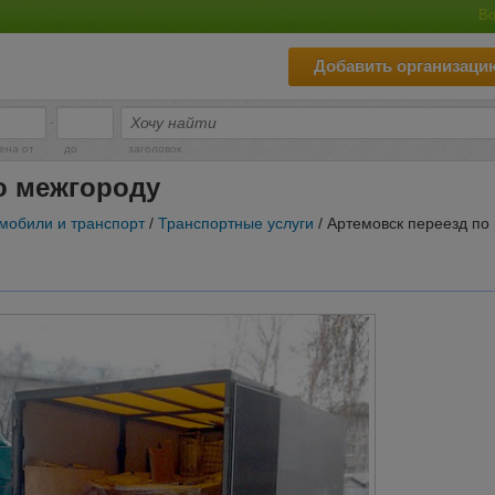
Во
Добавить организаци
-
ена от
до
заголовок
о межгороду
мобили и транспорт
/
Транспортные услуги
/ Артемовск переезд по