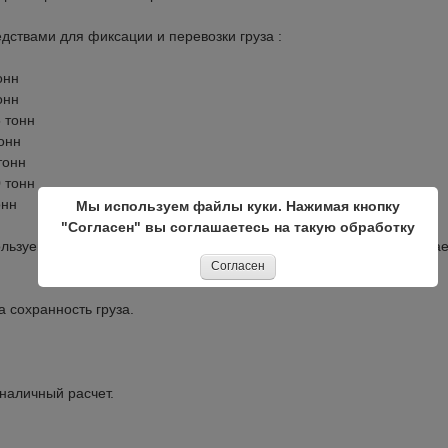
ствами для фиксации и перевозки груза :
онн
онн
5 тонн
тонн
тонн
0 тонн
онн
Мы используем файлы куки. Нажимая кнопку
"Согласен" вы соглашаетесь на такую обработку
ользуем попутные автомобили, прямые машины, а так же совмеща
Согласен
 сохранность груза.
наличный расчет.