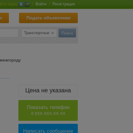
йти через
|
Войти
|
Регистрация
ю
Подать объявление
 межгороду
Цена не указана
Показать телефон
8 9XX XXX-XX-XX
Написать сообщение