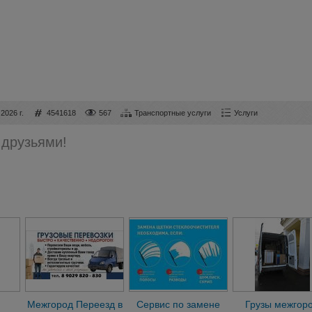
2026 г.
4541618
567
Транспортные услуги
Услуги
 друзьями!
Межгород Переезд в
Сервис по замене
Грузы межгор