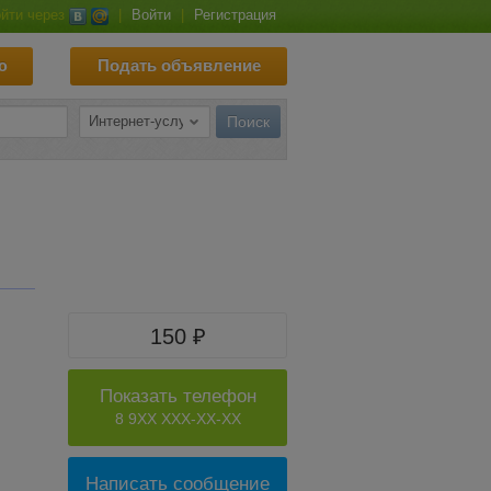
йти через
|
Войти
|
Регистрация
ю
Подать объявление
150 ₽
Показать телефон
8 9XX XXX-XX-XX
Написать сообщение