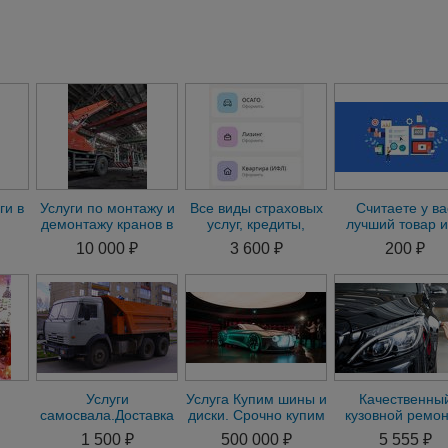
ги в
Услуги по монтажу и
Все виды страховых
Считаете у ва
демонтажу кранов в
услуг, кредиты,
лучший товар 
осте
Красноярске.
лизинг. Быстро и
услуга? Но никт
10 000 ₽
3 600 ₽
200 ₽
Пусконаладка ГПМ
удобно
покупает? Мы п
Услуги
Услуга Купим шины и
Качественны
самосвала.Доставка
диски. Срочно купим
кузовной ремон
я
сыпучих материалов
Ваш автомобиль,
Красноярске
1 500 ₽
500 000 ₽
5 555 ₽
мотоцикл
Покраска, полиро