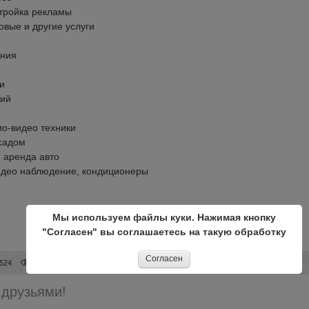
стройка рекламы
овые и другие услуги
ания
и
тий
ио-видео техники
 садом
, аренда авто
видео наблюдение, кондиционеры
Мы используем файлы куки. Нажимая кнопку
"Согласен" вы соглашаетесь на такую обработку
Согласен
524
419
Интернет-услуги
Услуги
 друзьями!