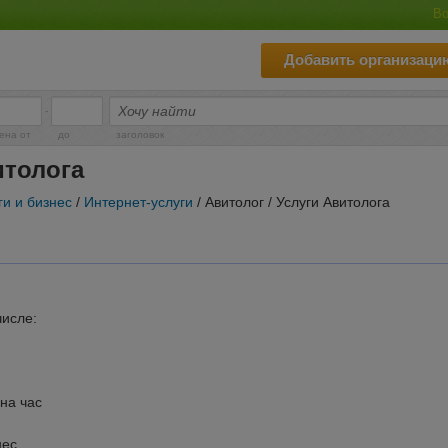
Во
Добавить организаци
-
ена от
до
заголовок
итолога
ги и бизнес
/
Интернет-услуги
/ Авитолог / Услуги Авитолога
числе:
 на час
нес