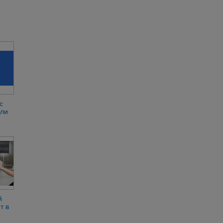
с
или
о не
омож
й
т в
.
вка.