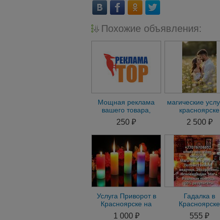
Похожие объявления:
Мощная реклама
магические услу
вашего товара,
красноярске
услуги в сети
приворот на пог
250 ₽
2 500 ₽
интернет
Услуга Приворот в
Гадалка в
Красноярске на
Красноярске
Мужчину. Приворот
Ясновидяща
1 000 ₽
555 ₽
на Женщину по Фото
Экстрасенс