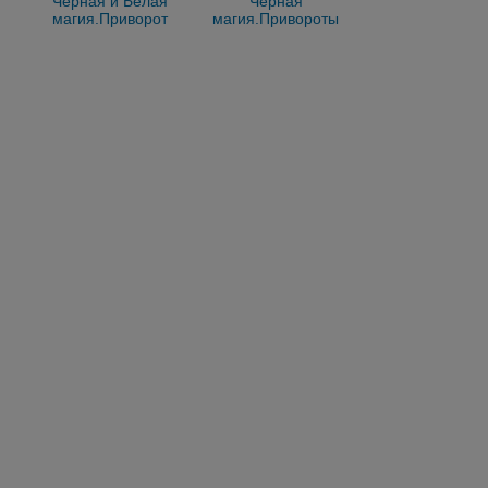
Черная и Белая
Черная
магия.Приворот
магия.Привороты
навсегда. Красноярск
Отвороты.Фото
видео отчет