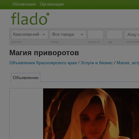
Объявления
Организации
-
регион
город
цена от
до
заголов
Магия приворотов
Объявления Красноярского края
/
Услуги и бизнес
/
Магия, ас
Объявление