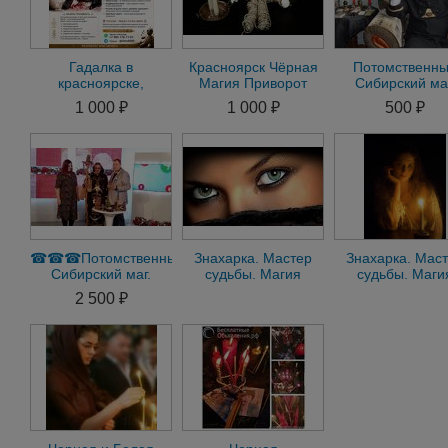
Гадалка в
Красноярск Чёрная
Потомственн
красноярске,
Магия Приворот
Сибирский маг
предсказание
через
Помощь маги
1 000 ₽
1 000 ₽
500 ₽
судьбы, любовная
Жертвоприношение
Приворот
магия, приворот
Гарантия
☎☎☎Потомственный
Знахарка. Мастер
Знахарка. Мас
Сибирский маг.
судьбы. Магия
судьбы. Маги
☎☎☎Помощь
приворота. Снятие
приворота.
2 500 ₽
магии. Приворот.
проклятий
Красноярск