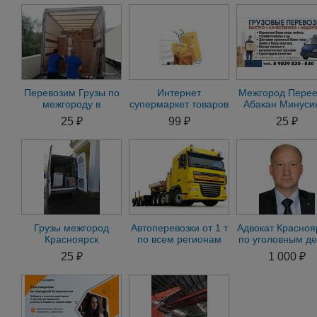
Перевозим Грузы по
Интернет
Межгород Перее
межгороду в
супермаркет товаров
Абакан Минуси
Енисейск Подтесово
для переезда.
Шушенское
25 ₽
99 ₽
25 ₽
Доставка по городу и
России
Грузы межгород
Автоперевозки от 1 т
Адвокат Красноя
Красноярск
по всем регионам
по уголовным д
-Богучаны - Кодинск
России.
- Коллегия Дов
25 ₽
1 000 ₽