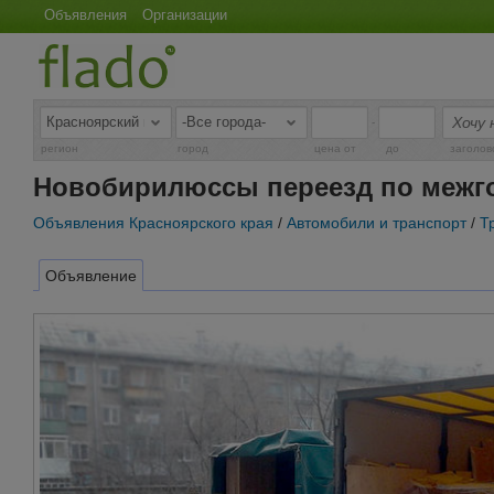
Объявления
Организации
-
регион
город
цена от
до
заголов
Новобирилюссы переезд по межг
Объявления Красноярского края
/
Автомобили и транспорт
/
Т
Объявление