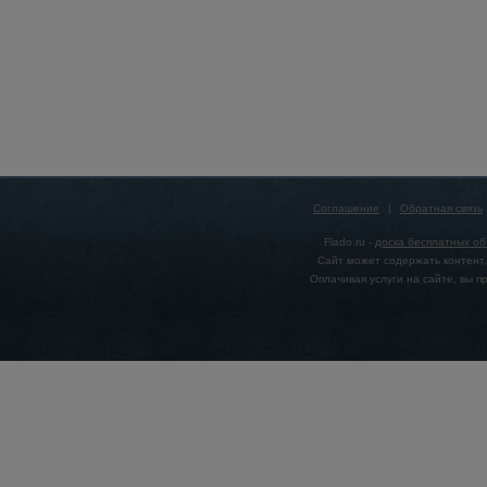
Соглашение
|
Обратная связь
Flado.ru -
доска бесплатных о
Сайт может содержать контент,
Оплачивая услуги на сайте, вы 