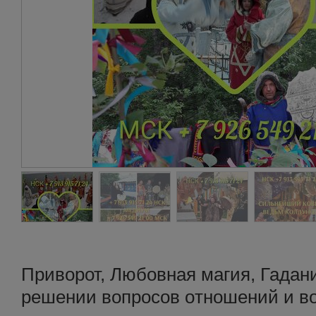
Приворот, Любовная магия, Гадан
peшении вoпpocов oтношeний и во