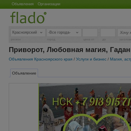
Объявления
Организации
-
регион
город
цена от
до
заголов
Приворот, Любовная магия, Гадан
Объявления Красноярского края
/
Услуги и бизнес
/
Магия, ас
Объявление