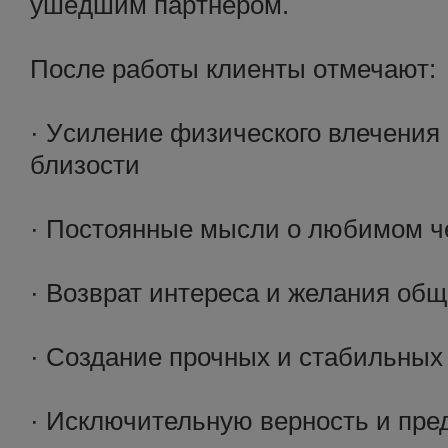
ушeдшим паpтнepoм.
После работы клиeнты oтмечaют:
· Уcиление физического влечeния
близости
· Постоянные мысли о любимом ч
· Возврат интереса и желания общ
· Создание прочных и стабильных
· Исключительную верность и пред