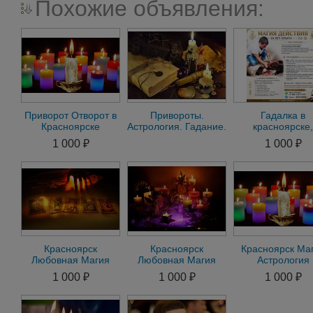
Похожие объявления:
Приворот Отворот в
Привороты.
Гадалка в
Красноярске
Астрология. Гадание.
красноярске,
Любовная Магия
ТАРО. Нумерология.
предсказани
1 000 ₽
1 000 ₽
Гадание онлайн
Любовная магия uu
судьбы, любов
магия, привор
Красноярск
Красноярск
Красноярск Ма
Любовная Магия
Любовная Магия
Астрология
Сделаю Любой
Сделаю Любой
Семейный Прив
1 000 ₽
1 000 ₽
1 000 ₽
Приворот по
Приворот.
Любимого Любо
фотографии
Подчинение Воли
Магия