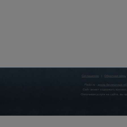
Соглашение
|
Обратная связь
Flado.ru -
доска бесплатных о
Сайт может содержать контент,
Оплачивая услуги на сайте, вы 