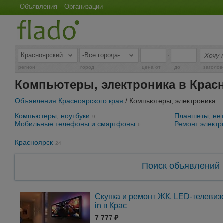
Объявления
Организации
-
регион
город
цена от
до
заголов
Компьютеры, электроника в Крас
Объявления Красноярского края
/ Компьютеры, электроника
Компьютеры, ноутбуки
Планшеты, нет
9
Мобильные телефоны и смартфоны
Ремонт электр
6
Красноярск
24
Поиск объявлений 
Скупка и ремонт ЖК, LED-телевиз
in в Крас
7 777 ₽