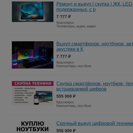
Ремонт и выкуп ( скупка ) ЖК, LE
подержанных, с р
7 777 ₽
Красноярск
Телевизоры, аудио, видео
Выкуп смартфонов, ноутбуков, а
акустики в К
7 777 ₽
Красноярск
Компьютеры, ноутбуки
Скупка смартфонов, ноутбков, те
встраиваемой цифров
555 000 ₽
Красноярск
Компьютеры, ноутбуки
Срочный выкуп цифровой техники
555 000 ₽