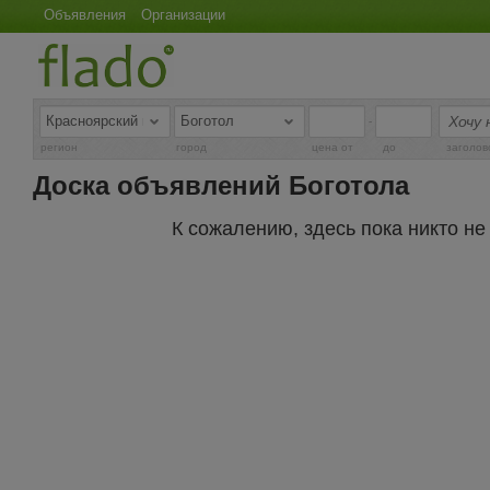
Объявления
Организации
-
регион
город
цена от
до
заголов
Доска объявлений Боготола
К сожалению, здесь пока никто н