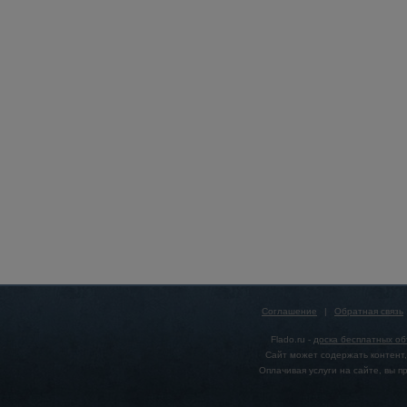
Соглашение
|
Обратная связь
Flado.ru -
доска бесплатных о
Сайт может содержать контент,
Оплачивая услуги на сайте, вы 