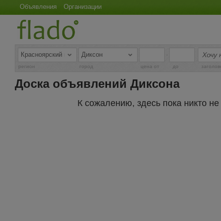
Объявления
Организации
-
регион
город
цена от
до
заголов
Доска объявлений Диксона
К сожалению, здесь пока никто н