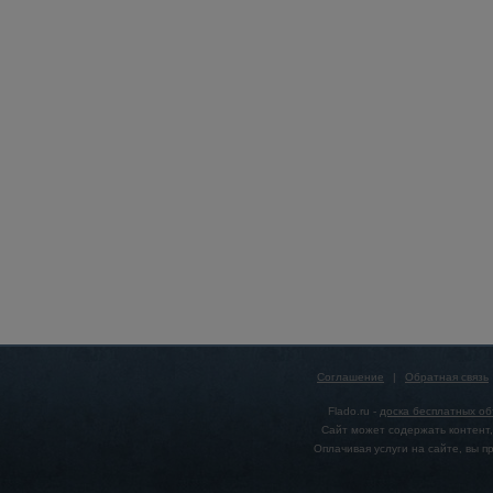
Соглашение
|
Обратная связь
Flado.ru -
доска бесплатных о
Сайт может содержать контент,
Оплачивая услуги на сайте, вы 