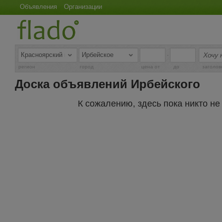
Объявления
Организации
-
регион
город
цена от
до
заголов
Доска объявлений Ирбейского
К сожалению, здесь пока никто н