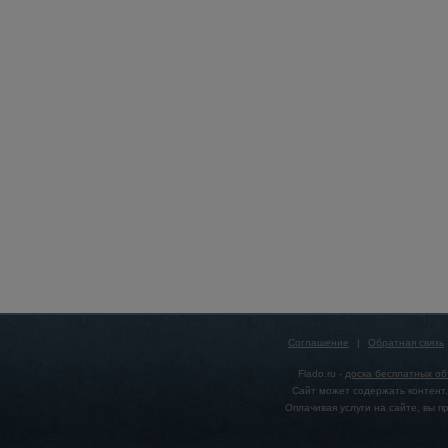
Соглашение
|
Обратная связь
Flado.ru -
доска бесплатных о
Сайт может содержать контент,
Оплачивая услуги на сайте, вы 