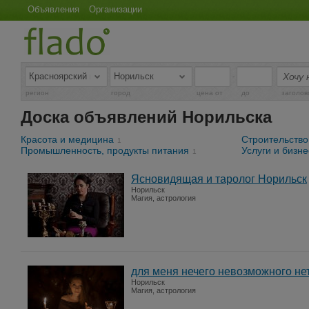
Объявления
Организации
-
регион
город
цена от
до
заголов
Доска объявлений Норильска
Красота и медицина
Строительство
1
Промышленность, продукты питания
Услуги и бизне
1
Ясновидящая и таролог Норильск
Норильск
Магия, астрология
для меня нечего невозможного не
Норильск
Магия, астрология