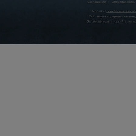
Соглашение
|
Обратная связь
Flado.ru -
доска бесплатных о
Сайт может содержать контент,
Оплачивая услуги на сайте, вы 